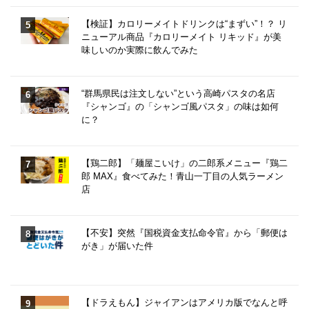
【検証】カロリーメイトドリンクは“まずい”！？ リ
ニューアル商品『カロリーメイト リキッド』が美
味しいのか実際に飲んでみた
“群馬県民は注文しない”という高崎パスタの名店
『シャンゴ』の「シャンゴ風パスタ」の味は如何
に？
【鶏二郎】「麺屋こいけ」の二郎系メニュー『鶏二
郎 MAX』食べてみた！青山一丁目の人気ラーメン
店
【不安】突然『国税資金支払命令官』から「郵便は
がき」が届いた件
【ドラえもん】ジャイアンはアメリカ版でなんと呼