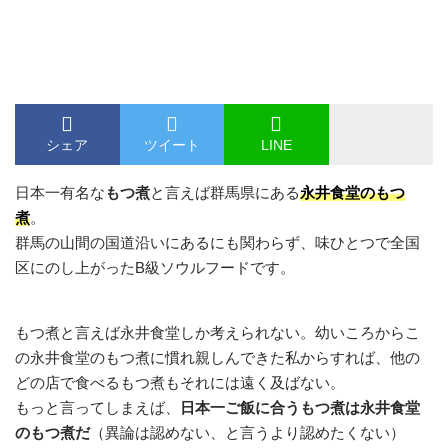
シェア
ツイート
LINE
日本一有名な
もつ煮
と言えば群馬県にある
永井食堂のもつ
煮
。
群馬の山間の国道沿いにあるにも関わらず、味ひとつで全国
区にのし上がったB級ソウルフードです。
もつ煮と言えば永井食堂しか考えられない。幼いころからこ
の永井食堂のもつ煮に慣れ親しんできた私からすれば、他の
どの店で食べるもつ煮もそれには遠く及ばない。
もっと言ってしまえば、
日本一ご飯に合うもつ煮は永井食堂
のもつ煮だ
（異論は認めない、と言うより認めたくない）