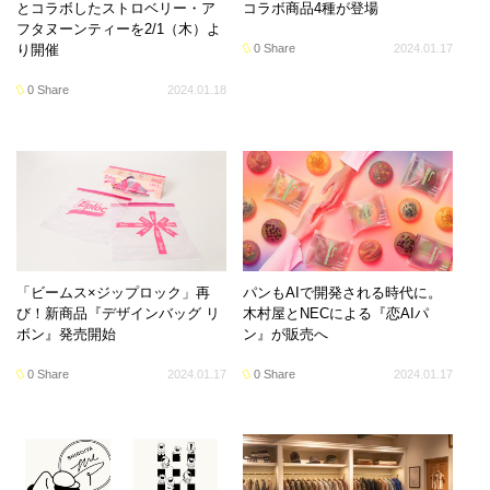
とコラボしたストロベリー・ア
コラボ商品4種が登場
フタヌーンティーを2/1（木）よ
り開催
0 Share
2024.01.17
0 Share
2024.01.18
「ビームス×ジップロック」再
パンもAIで開発される時代に。
び！新商品『デザインバッグ リ
木村屋とNECによる『恋AIパ
ボン』発売開始
ン』が販売へ
0 Share
2024.01.17
0 Share
2024.01.17