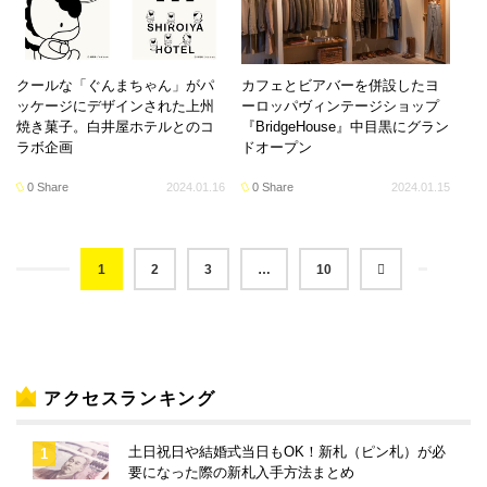
クールな「ぐんまちゃん」がパ
カフェとビアバーを併設したヨ
ッケージにデザインされた上州
ーロッパヴィンテージショップ
焼き菓子。白井屋ホテルとのコ
『BridgeHouse』中目黒にグラン
ラボ企画
ドオープン
0 Share
2024.01.16
0 Share
2024.01.15
1
2
3
…
10
アクセスランキング
土日祝日や結婚式当日もOK！新札（ピン札）が必
要になった際の新札入手方法まとめ