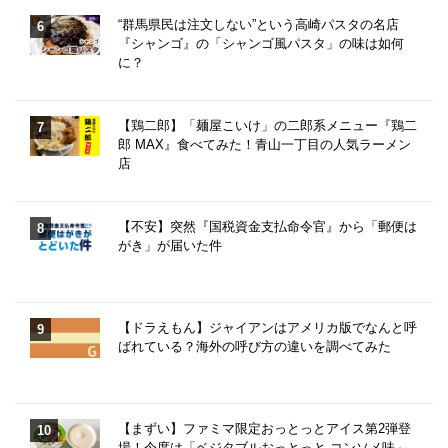
“群馬県民は注文しない”という高崎パスタの名店
『シャンゴ』の「シャンゴ風パスタ」の味は如何
に？
【鶏二郎】「麺屋こいけ」の二郎系メニュー『鶏二
郎 MAX』食べてみた！青山一丁目の人気ラーメン
店
【不安】突然『国税資金支払命令官』から「郵便は
がき」が届いた件
【ドラえもん】ジャイアンはアメリカ版でなんと呼
ばれている？海外の呼び方の違いを調べてみた
【まずい】ファミマ限定おっとっとアイス第2弾登
場！今度は「ベジタブルおっとっと コンソメ味」