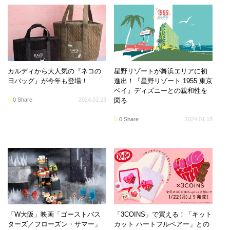
カルディから大人気の『ネコの
星野リゾートが舞浜エリアに初
日バッグ』が今年も登場！
進出！『星野リゾート 1955 東京
ベイ』ディズニーとの親和性を
0 Share
2024.01.23
図る
0 Share
2024.01.18
「W大阪」映画「ゴーストバス
「3COINS」で買える！「キット
ターズ／フローズン・サマー」
カット ハートフルベアー」との