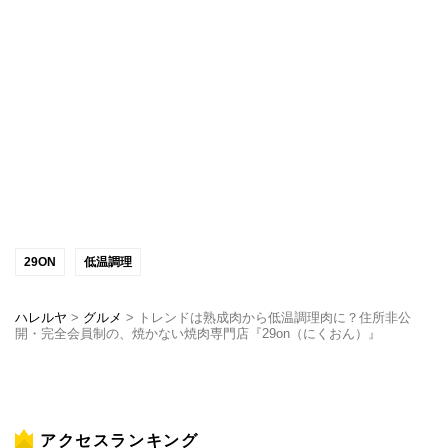
29ON
低温調理
ハレルヤ
>
グルメ
>
トレンドは熟成肉から低温調理肉に？住所非公
開・完全会員制の、焼かない焼肉専門店『29on（にくおん）』
アクセスランキング