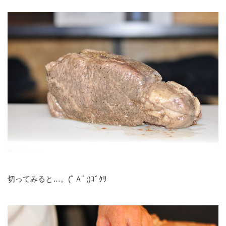
切ってみると…。(ﾟＡﾟ;)ｺﾞｸﾘ