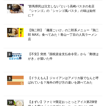
“群馬県民は注文しない”という高崎パスタの名店
『シャンゴ』の「シャンゴ風パスタ」の味は如何
に？
【鶏二郎】「麺屋こいけ」の二郎系メニュー『鶏二
郎 MAX』食べてみた！青山一丁目の人気ラーメン
店
【不安】突然『国税資金支払命令官』から「郵便は
がき」が届いた件
【ドラえもん】ジャイアンはアメリカ版でなんと呼
ばれている？海外の呼び方の違いを調べてみた
【まずい】ファミマ限定おっとっとアイス第2弾登