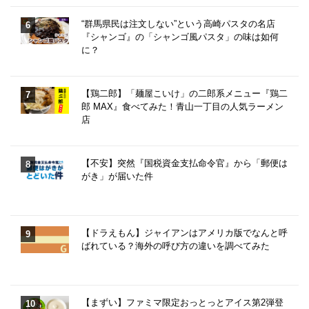
“群馬県民は注文しない”という高崎パスタの名店
『シャンゴ』の「シャンゴ風パスタ」の味は如何
に？
【鶏二郎】「麺屋こいけ」の二郎系メニュー『鶏二
郎 MAX』食べてみた！青山一丁目の人気ラーメン
店
【不安】突然『国税資金支払命令官』から「郵便は
がき」が届いた件
【ドラえもん】ジャイアンはアメリカ版でなんと呼
ばれている？海外の呼び方の違いを調べてみた
【まずい】ファミマ限定おっとっとアイス第2弾登