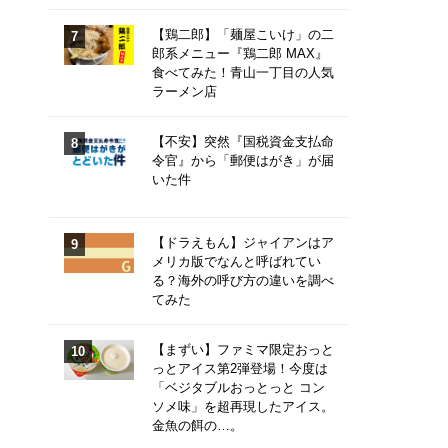
【鶏二郎】「麺屋こいけ」の二
郎系メニュー『鶏二郎 MAX』
食べてみた！青山一丁目の人気
ラーメン店
【不安】突然『国税資金支払命
令官』から「郵便はがき」が届
いた件
【ドラえもん】ジャイアンはア
メリカ版でなんと呼ばれてい
る？海外の呼び方の違いを調べ
てみた
【まずい】ファミマ限定おっと
っとアイス第2弾登場！今度は
「ベジタブルおっとっと コン
ソメ味」を超再現したアイス。
金魚の餌の…。