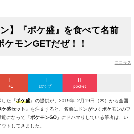
モン】『ポケ盛』を食べて名前
ポケモンGETだぜ！！
ニコラス
+1
はてブ
pocket
ボした『
ポケ盛
』の提供が、2019年12月19日（木）から全国
ポケ盛セット
』を注文すると、名前にドンがつくポケモンのフ
最近になって「
ポケモンGO
」にドハマりしている筆者は、い
アウトしてきました。