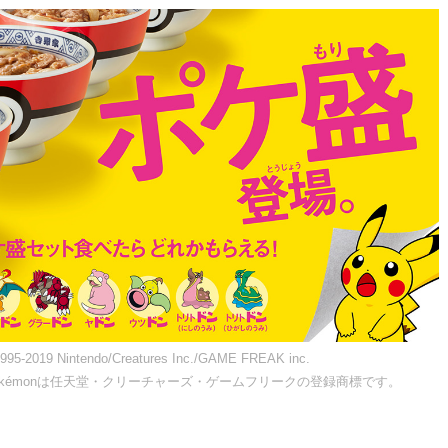
95-2019 Nintendo/Creatures Inc./GAME FREAK inc.
kémonは任天堂・クリーチャーズ・ゲームフリークの登録商標です。