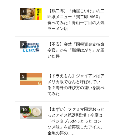
【鶏二郎】「麺屋こいけ」の二
郎系メニュー『鶏二郎 MAX』
食べてみた！青山一丁目の人気
ラーメン店
【不安】突然『国税資金支払命
令官』から「郵便はがき」が届
いた件
【ドラえもん】ジャイアンはア
メリカ版でなんと呼ばれてい
る？海外の呼び方の違いを調べ
てみた
【まずい】ファミマ限定おっと
っとアイス第2弾登場！今度は
「ベジタブルおっとっと コン
ソメ味」を超再現したアイス。
金魚の餌の…。