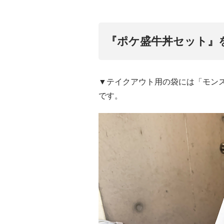
『ポケ盛牛丼セット』
▼テイクアウト用の袋には「モン
です。