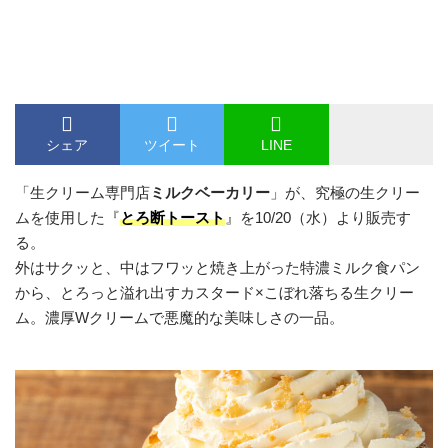
シェア
ツイート
LINE
「生クリーム専門店
ミルクベーカリー
」が、究極の生クリー
ムを使用した『
とろ断トースト
』を10/20（水）より販売す
る。
外はサクッと、中はフワッと焼き上がった特濃ミルク食パン
から、とろっと溢れ出すカスタード×こぼれ落ちる生クリー
ム。濃厚Wクリームで悪魔的な美味しさの一品。