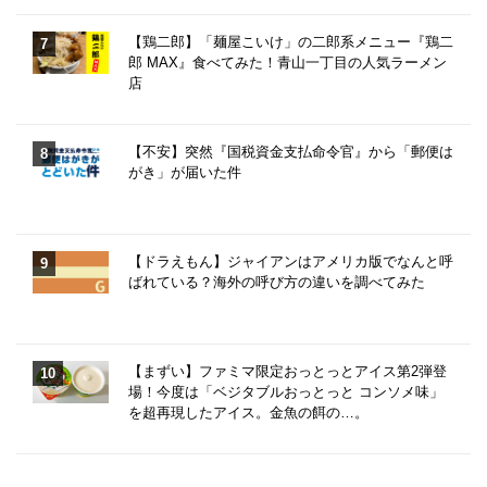
【鶏二郎】「麺屋こいけ」の二郎系メニュー『鶏二
郎 MAX』食べてみた！青山一丁目の人気ラーメン
店
【不安】突然『国税資金支払命令官』から「郵便は
がき」が届いた件
【ドラえもん】ジャイアンはアメリカ版でなんと呼
ばれている？海外の呼び方の違いを調べてみた
【まずい】ファミマ限定おっとっとアイス第2弾登
場！今度は「ベジタブルおっとっと コンソメ味」
を超再現したアイス。金魚の餌の…。