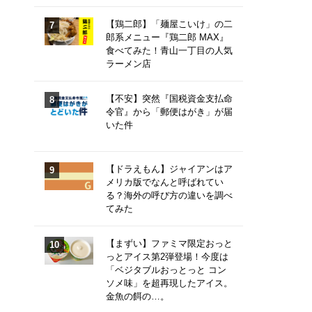
【鶏二郎】「麺屋こいけ」の二
郎系メニュー『鶏二郎 MAX』
食べてみた！青山一丁目の人気
ラーメン店
【不安】突然『国税資金支払命
令官』から「郵便はがき」が届
いた件
【ドラえもん】ジャイアンはア
メリカ版でなんと呼ばれてい
る？海外の呼び方の違いを調べ
てみた
【まずい】ファミマ限定おっと
っとアイス第2弾登場！今度は
「ベジタブルおっとっと コン
ソメ味」を超再現したアイス。
金魚の餌の…。