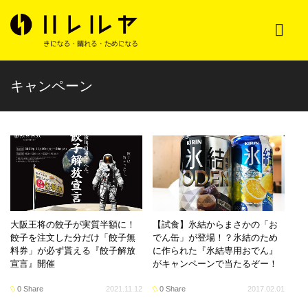
キャンペーン
大阪王将の餃子が実質半額に！
【試食】氷結からまさかの「お
餃子を注文した分だけ「餃子無
でん缶」が登場！？氷結のため
料券」が必ず貰える『餃子解放
に作られた『氷結専用おでん』
宣言』開催
がキャンペーンで当たるぞー！
0 Share
2021.11.12
0 Share
2017.02.01