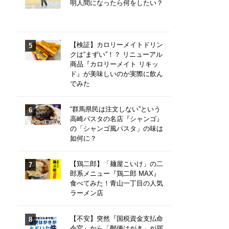
明人間になったら何をしたい？
【検証】カロリーメイトドリン
クは“まずい”！？ リニューアル
商品『カロリーメイト リキッ
ド』が美味しいのか実際に飲ん
でみた
“群馬県民は注文しない”という
高崎パスタの名店『シャンゴ』
の「シャンゴ風パスタ」の味は
如何に？
【鶏二郎】「麺屋こいけ」の二
郎系メニュー『鶏二郎 MAX』
食べてみた！青山一丁目の人気
ラーメン店
【不安】突然『国税資金支払命
令官』から「郵便はがき」が届