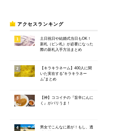
アクセスランキング
土日祝日や結婚式当日もOK！
新札（ピン札）が必要になった
際の新札入手方法まとめ
【キラキラネーム】400人に聞
いた実在する“キラキラネー
ム”まとめ
【神】ココイチの『旨辛にんに
く』がバリうま！
男女でこんなに差が！もし、透