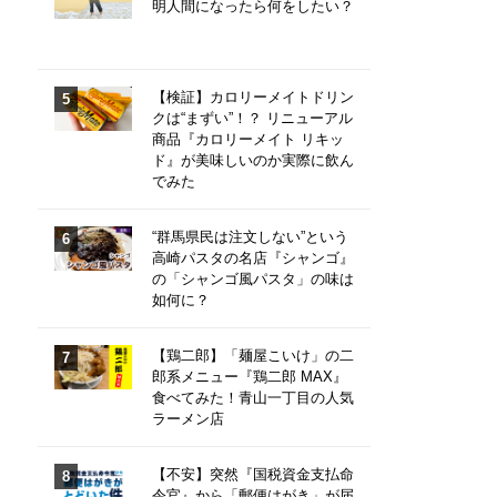
明人間になったら何をしたい？
【検証】カロリーメイトドリン
クは“まずい”！？ リニューアル
商品『カロリーメイト リキッ
ド』が美味しいのか実際に飲ん
でみた
“群馬県民は注文しない”という
高崎パスタの名店『シャンゴ』
の「シャンゴ風パスタ」の味は
如何に？
【鶏二郎】「麺屋こいけ」の二
郎系メニュー『鶏二郎 MAX』
食べてみた！青山一丁目の人気
ラーメン店
【不安】突然『国税資金支払命
令官』から「郵便はがき」が届