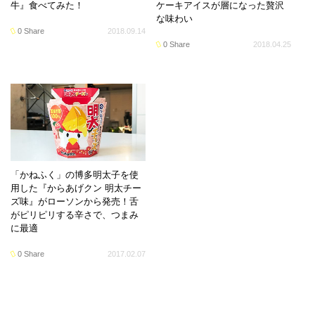
牛』食べてみた！
ケーキアイスが層になった贅沢
な味わい
0 Share
2018.09.14
0 Share
2018.04.25
「かねふく」の博多明太子を使
用した『からあげクン 明太チー
ズ味』がローソンから発売！舌
がピリピリする辛さで、つまみ
に最適
0 Share
2017.02.07