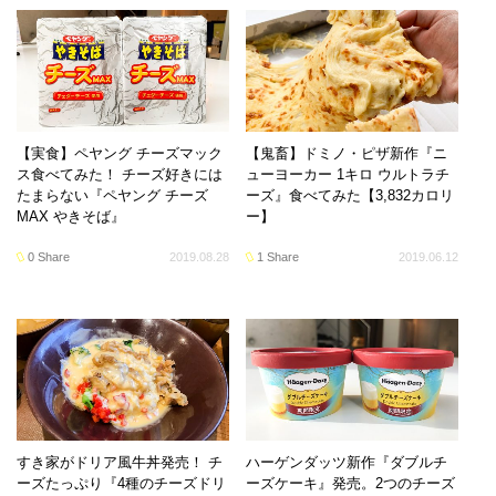
【実食】ペヤング チーズマック
【鬼畜】ドミノ・ピザ新作『ニ
ス食べてみた！ チーズ好きには
ューヨーカー 1キロ ウルトラチ
たまらない『ペヤング チーズ
ーズ』食べてみた【3,832カロリ
MAX やきそば』
ー】
0 Share
2019.08.28
1 Share
2019.06.12
すき家がドリア風牛丼発売！ チ
ハーゲンダッツ新作『ダブルチ
ーズたっぷり『4種のチーズドリ
ーズケーキ』発売。2つのチーズ