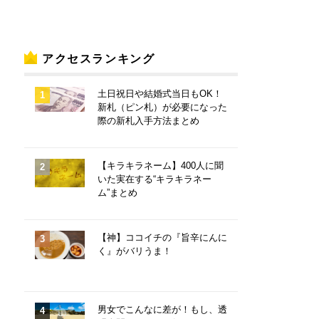
アクセスランキング
土日祝日や結婚式当日もOK！
新札（ピン札）が必要になった
際の新札入手方法まとめ
【キラキラネーム】400人に聞
いた実在する“キラキラネー
ム”まとめ
【神】ココイチの『旨辛にんに
く』がバリうま！
男女でこんなに差が！もし、透