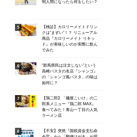
明人間になったら何をしたい？
【検証】カロリーメイトドリン
クは“まずい”！？ リニューアル
商品『カロリーメイト リキッ
ド』が美味しいのか実際に飲ん
でみた
“群馬県民は注文しない”という
高崎パスタの名店『シャンゴ』
の「シャンゴ風パスタ」の味は
如何に？
【鶏二郎】「麺屋こいけ」の二
郎系メニュー『鶏二郎 MAX』
食べてみた！青山一丁目の人気
ラーメン店
【不安】突然『国税資金支払命
令官』から「郵便はがき」が届