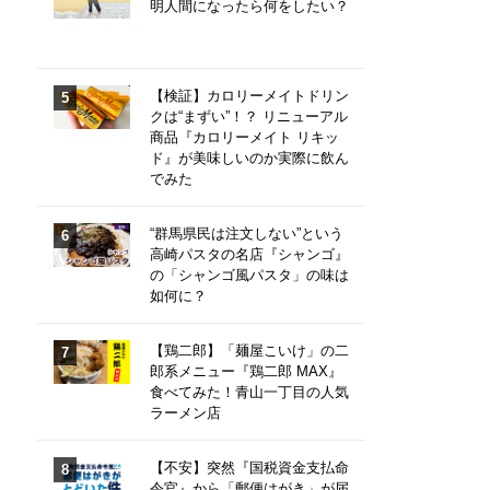
明人間になったら何をしたい？
【検証】カロリーメイトドリン
クは“まずい”！？ リニューアル
商品『カロリーメイト リキッ
ド』が美味しいのか実際に飲ん
でみた
“群馬県民は注文しない”という
高崎パスタの名店『シャンゴ』
の「シャンゴ風パスタ」の味は
如何に？
【鶏二郎】「麺屋こいけ」の二
郎系メニュー『鶏二郎 MAX』
食べてみた！青山一丁目の人気
ラーメン店
【不安】突然『国税資金支払命
令官』から「郵便はがき」が届