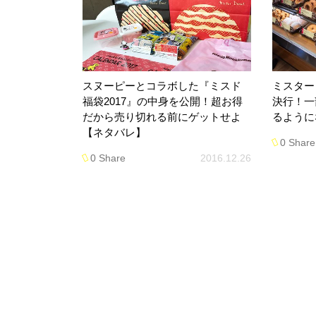
スヌーピーとコラボした『ミスド
ミスター
福袋2017』の中身を公開！超お得
決行！一
だから売り切れる前にゲットせよ
るように
【ネタバレ】
0 Share
0 Share
2016.12.26