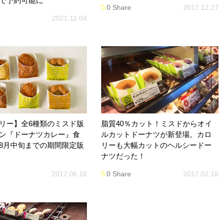
で予約可能に
0 Share
2017.12.27
2021.11.04
リー】全6種類のミスド版
脂質40％カット！ミスドからオイ
ン『ドーナツカレー』食
ルカットドーナツが新登場。カロ
8月中旬までの期間限定販
リーも大幅カットのヘルシードー
ナツだった！
2017.06.16
0 Share
2017.02.16