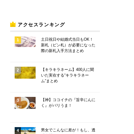
アクセスランキング
土日祝日や結婚式当日もOK！
新札（ピン札）が必要になった
際の新札入手方法まとめ
【キラキラネーム】400人に聞
いた実在する“キラキラネー
ム”まとめ
【神】ココイチの『旨辛にんに
く』がバリうま！
男女でこんなに差が！もし、透