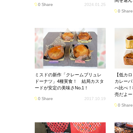
間を選ん
0 Share
2024.01.25
0 Share
ミスドの新作「クレームブリュレ
【低カロ
ドーナツ」4種実食！ 結局カスタ
カレーパ
ードが安定の美味さNo.1！
べ比べ！
売だよー
0 Share
2017.10.19
0 Share