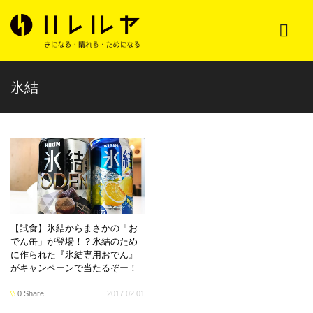
氷結
【試食】氷結からまさかの「お
でん缶」が登場！？氷結のため
に作られた『氷結専用おでん』
がキャンペーンで当たるぞー！
0 Share
2017.02.01