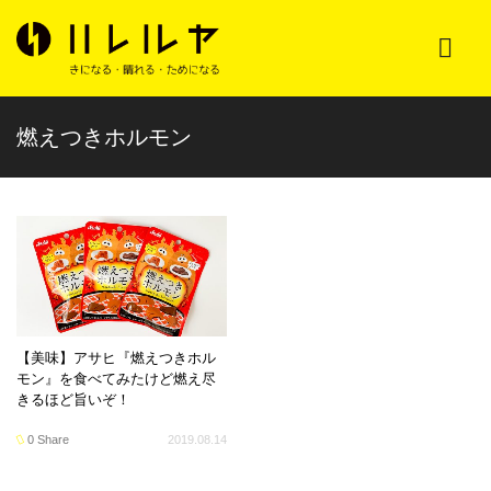
燃えつきホルモン
【美味】アサヒ『燃えつきホル
モン』を食べてみたけど燃え尽
きるほど旨いぞ！
0 Share
2019.08.14