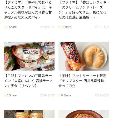
【ファミマ】『冷やして食べる
【ファミマ】『香ばしいクッキ
りんごカスタードパイ』は、キ
ーのクリームサンド（レーズ
ャラメル風味がほんのり香る甘
ン）』が帰ってきた。気になっ
さ控えめな大人のパイ♪
たのは食感と油脂感・・・
0 Share
2020.01.22
1 Share
2019.11.01
【二郎】ファミマの二郎系ラー
【美味】ファミリーマート限定
メン『大盛にんにく 醤油ラーメ
『チップスター 四川風麻辣味』
ン』実食【リベンジ】
食べてみた
0 Share
2019.10.23
0 Share
2019.06.20