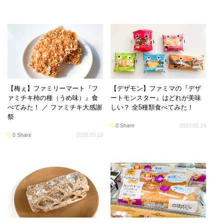
【梅ぇ】ファミリーマート『フ
【デザモン】ファミマの『デザ
ァミチキ柿の種（うめ味）』食
ートモンスター』はどれが美味
べてみた！ ／ ファミチキ大感謝
しい？ 全5種類食べてみた！
祭
0 Share
2020.02.19
0 Share
2020.03.03