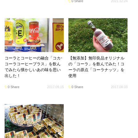
0 Share
2021.12.24
コーラとコーヒーの融合「コカ･
【無添加】無印良品オリジナル
コーラコーヒープラス」を飲ん
の「コーラ」を飲んでみた！コ
でみたら懐かしいあの味を思い
ーラの原点「コーラナッツ」を
出した！
使用
0 Share
2017.09.15
0 Share
2017.08.03