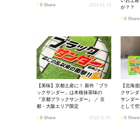
いお土産
0 Share
2024.01.15
か？？
0 Share
【美味】京都土産に！ 新作「ブラ
【北海道
ックサンダー」は本格抹茶味の
クサンダ
『京都ブラックサンダー』 ／ 京
サンダー
都・大阪エリア限定
として空
0 Share
2018.11.01
0 Share