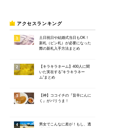
アクセスランキング
土日祝日や結婚式当日もOK！
新札（ピン札）が必要になった
際の新札入手方法まとめ
【キラキラネーム】400人に聞
いた実在する“キラキラネー
ム”まとめ
【神】ココイチの『旨辛にんに
く』がバリうま！
男女でこんなに差が！もし、透