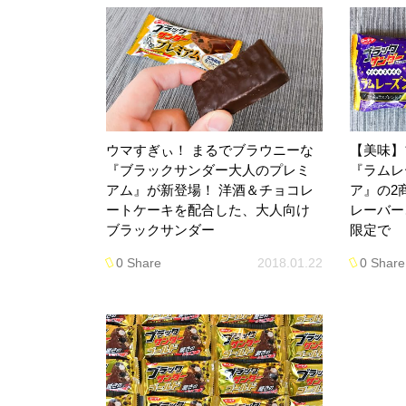
ウマすぎぃ！ まるでブラウニーな
【美味】
『ブラックサンダー大人のプレミ
『ラムレ
アム』が新登場！ 洋酒＆チョコレ
ア』の2
ートケーキを配合した、大人向け
レーバー
ブラックサンダー
限定で
0 Share
2018.01.22
0 Share