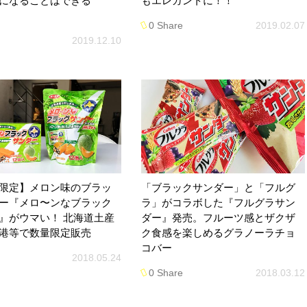
になることはできる
もエレガントに！！
0 Share
2019.02.07
2019.12.10
限定】メロン味のブラッ
「ブラックサンダー」と「フルグ
ー『メロ〜ンなブラック
ラ」がコラボした『フルグラサン
』がウマい！ 北海道土産
ダー』発売。フルーツ感とザクザ
港等で数量限定販売
ク食感を楽しめるグラノーラチョ
コバー
2018.05.24
0 Share
2018.03.12