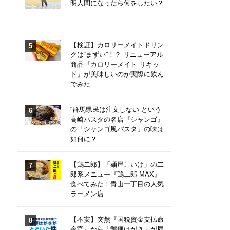
明人間になったら何をしたい？
【検証】カロリーメイトドリン
クは“まずい”！？ リニューアル
商品『カロリーメイト リキッ
ド』が美味しいのか実際に飲ん
でみた
“群馬県民は注文しない”という
高崎パスタの名店『シャンゴ』
の「シャンゴ風パスタ」の味は
如何に？
【鶏二郎】「麺屋こいけ」の二
郎系メニュー『鶏二郎 MAX』
食べてみた！青山一丁目の人気
ラーメン店
【不安】突然『国税資金支払命
令官』から「郵便はがき」が届