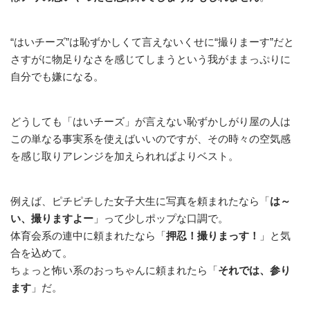
“はいチーズ”は恥ずかしくて言えないくせに“撮りまーす”だと
さすがに物足りなさを感じてしまうという我がままっぷりに
自分でも嫌になる。
どうしても「はいチーズ」が言えない恥ずかしがり屋の人は
この単なる事実系を使えばいいのですが、その時々の空気感
を感じ取りアレンジを加えられればよりベスト。
例えば、ピチピチした女子大生に写真を頼まれたなら「
は～
い、撮りますよー
」って少しポップな口調で。
体育会系の連中に頼まれたなら「
押忍！撮りまっす！
」と気
合を込めて。
ちょっと怖い系のおっちゃんに頼まれたら「
それでは、参り
ます
」だ。