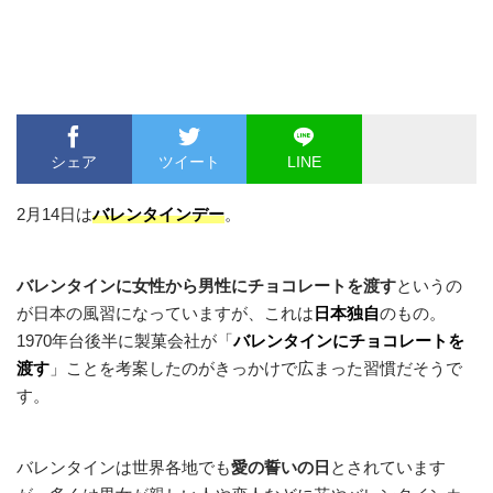
シェア
ツイート
LINE
2月14日は
バレンタインデー
。
バレンタインに女性から男性にチョコレートを渡す
というの
が日本の風習になっていますが、これは
日本独自
のもの。
1970年台後半に製菓会社が「
バレンタインにチョコレートを
渡す
」ことを考案したのがきっかけで広まった習慣だそうで
す。
バレンタインは世界各地でも
愛の誓いの日
とされています