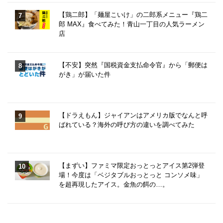
【鶏二郎】「麺屋こいけ」の二郎系メニュー『鶏二
郎 MAX』食べてみた！青山一丁目の人気ラーメン
店
【不安】突然『国税資金支払命令官』から「郵便は
がき」が届いた件
【ドラえもん】ジャイアンはアメリカ版でなんと呼
ばれている？海外の呼び方の違いを調べてみた
【まずい】ファミマ限定おっとっとアイス第2弾登
場！今度は「ベジタブルおっとっと コンソメ味」
を超再現したアイス。金魚の餌の…。