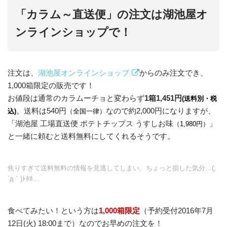
「カラム～直送便」の注文は湖池屋オ
ンラインショップで！
注文は、
湖池屋オンラインショップ
からのみ注文でき、
1,000箱限定の販売です！
お値段は通常のカラムーチョと変わらず
1箱1,451円
(送料別・税
。送料は540円
なので約2,000円になりますが、
込)
（全国一律）
「湖池屋 工場直送便 ポテトチップス うすしお味
」
（1,980円）
と一緒に頼むと送料無料にしてくれるそうです。
焦りすぎて送料無料の情報を見逃してしまい、ちょっと損した気分…(;
´д｀)ﾄﾎﾎ…
食べてみたい！という方は
1,000箱限定
（予約受付2016年7月
12日(火) 18:00まで）なのでお早めの注文を！