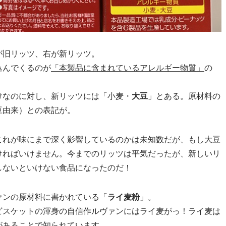
が旧リッツ、右が新リッツ。
込んでくるのが
「本製品に含まれているアレルギー物質」
の
けなのに対し、新リッツには「小麦・
大豆
」とある。原材料の
豆由来）との表記が。
これが味にまで深く影響しているのかは未知数だが、もし大豆
ければいけません。今までのリッツは平気だったが、新しいリ
しないといけない食品になったのだ！
ァンの原材料に書かれている「
ライ麦粉
」。
ビスケットの渾身の自信作ルヴァンにはライ麦がっ！ライ麦は
があることで知られています。