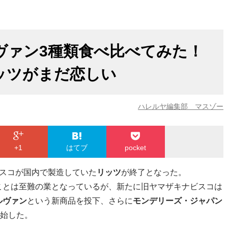
ヴァン3種類食べ比べてみた！
ッツがまだ恋しい
ハレルヤ編集部 マスゾー
+1
はてブ
pocket
ビスコが国内で製造していた
リッツ
が終了となった。
ことは至難の業となっているが、新たに旧ヤマザキナビスコは
ルヴァン
という新商品を投下、さらに
モンデリーズ・ジャパン
始した。