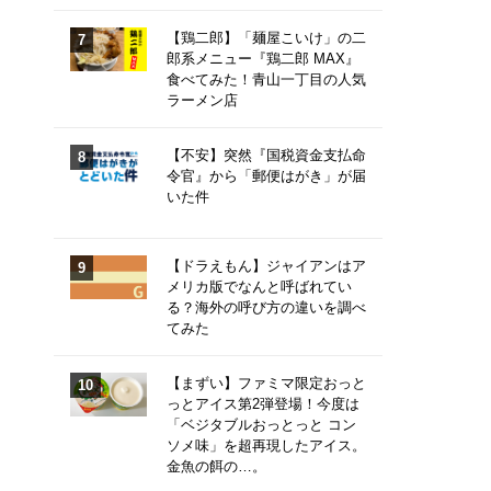
【鶏二郎】「麺屋こいけ」の二
郎系メニュー『鶏二郎 MAX』
食べてみた！青山一丁目の人気
ラーメン店
【不安】突然『国税資金支払命
令官』から「郵便はがき」が届
いた件
【ドラえもん】ジャイアンはア
メリカ版でなんと呼ばれてい
る？海外の呼び方の違いを調べ
てみた
【まずい】ファミマ限定おっと
っとアイス第2弾登場！今度は
「ベジタブルおっとっと コン
ソメ味」を超再現したアイス。
金魚の餌の…。