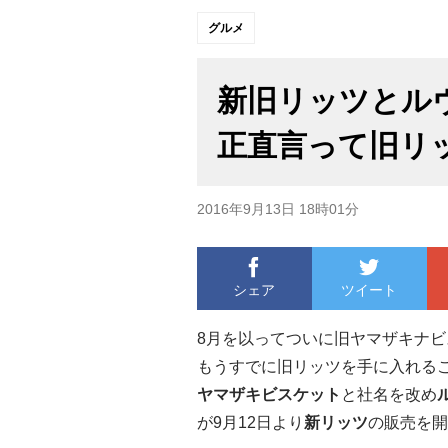
グルメ
新旧リッツとル
正直言って旧リ
2016年9月13日 18時01分
シェア
ツイート
8月を以ってついに旧ヤマザキナ
もうすでに旧リッツを手に入れる
ヤマザキビスケット
と社名を改め
が9月12日より
新リッツ
の販売を開