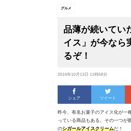
グルメ
品薄が続いてい
イス」が今なら
るぞ！
2016年10月13日 11時58分
シェア
ツイート
昨今、有名お菓子のアイス化が一
っている商品もある。その一つが
の
シガールアイスクリーム
だ！