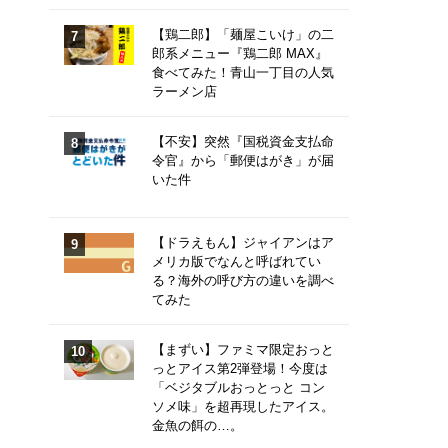
【鶏二郎】「麺屋こいけ」の二
郎系メニュー『鶏二郎 MAX』
食べてみた！青山一丁目の人気
ラーメン店
【不安】突然『国税資金支払命
令官』から「郵便はがき」が届
いた件
【ドラえもん】ジャイアンはア
メリカ版でなんと呼ばれてい
る？海外の呼び方の違いを調べ
てみた
【まずい】ファミマ限定おっと
っとアイス第2弾登場！今度は
「ベジタブルおっとっと コン
ソメ味」を超再現したアイス。
金魚の餌の…。