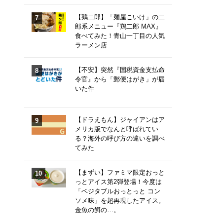
【鶏二郎】「麺屋こいけ」の二
郎系メニュー『鶏二郎 MAX』
食べてみた！青山一丁目の人気
ラーメン店
【不安】突然『国税資金支払命
令官』から「郵便はがき」が届
いた件
【ドラえもん】ジャイアンはア
メリカ版でなんと呼ばれてい
る？海外の呼び方の違いを調べ
てみた
【まずい】ファミマ限定おっと
っとアイス第2弾登場！今度は
「ベジタブルおっとっと コン
ソメ味」を超再現したアイス。
金魚の餌の…。