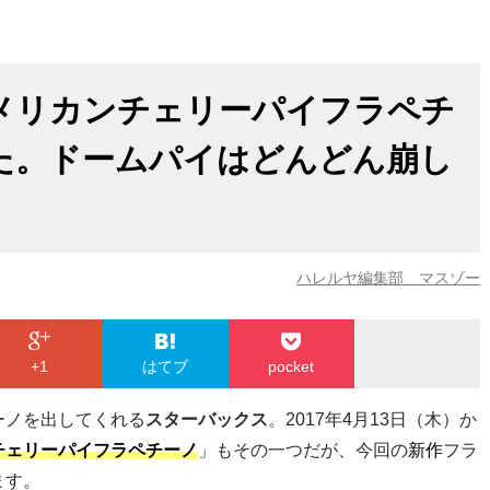
メリカンチェリーパイフラペチ
た。ドームパイはどんどん崩し
ハレルヤ編集部 マスゾー
+1
はてブ
pocket
ーノを出してくれる
スターバックス
。2017年4月13日（木）か
チェリーパイフラペチーノ
」もその一つだが、今回の
新作
フラ
ます。