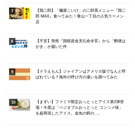
【鶏二郎】「麺屋こいけ」の二郎系メニュー『鶏二
郎 MAX』食べてみた！青山一丁目の人気ラーメン
店
【不安】突然『国税資金支払命令官』から「郵便は
がき」が届いた件
【ドラえもん】ジャイアンはアメリカ版でなんと呼
ばれている？海外の呼び方の違いを調べてみた
【まずい】ファミマ限定おっとっとアイス第2弾登
場！今度は「ベジタブルおっとっと コンソメ味」
を超再現したアイス。金魚の餌の…。