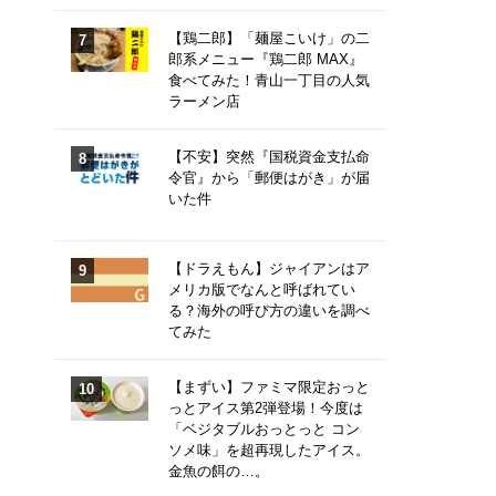
【鶏二郎】「麺屋こいけ」の二
郎系メニュー『鶏二郎 MAX』
食べてみた！青山一丁目の人気
ラーメン店
【不安】突然『国税資金支払命
令官』から「郵便はがき」が届
いた件
【ドラえもん】ジャイアンはア
メリカ版でなんと呼ばれてい
る？海外の呼び方の違いを調べ
てみた
【まずい】ファミマ限定おっと
っとアイス第2弾登場！今度は
「ベジタブルおっとっと コン
ソメ味」を超再現したアイス。
金魚の餌の…。