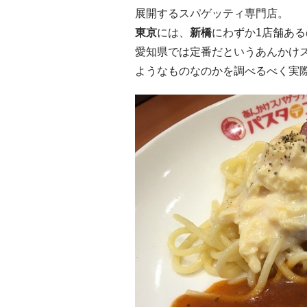
展開するスパゲッティ専門店。
東京
には、
新橋
にわずか1店舗ある
愛知県では定番だというあんかけ
ようなものなのかを調べるべく実