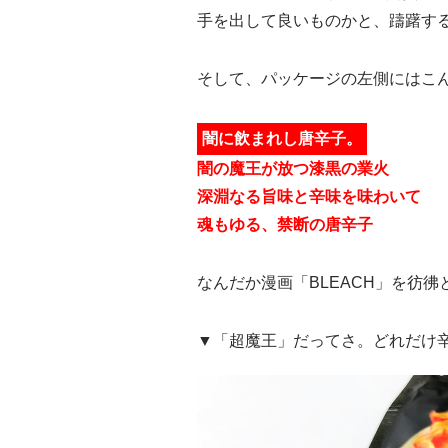
手を出して良いものかと、躊躇する
そして、パッケージの左側にはこ
闇に飲まれし唐辛子。
闇の魔王が放つ漆黒の業火
深淵なる旨味と辛味を味わいて
魂もゆる、禁断の唐辛子
なんだか漫画「BLEACH」を彷
▼「超魔王」だってさ。どれだけ