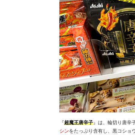
『
超魔王唐辛子
』は、輪切り唐辛
シン
をたっぷり含有し、黒コショ