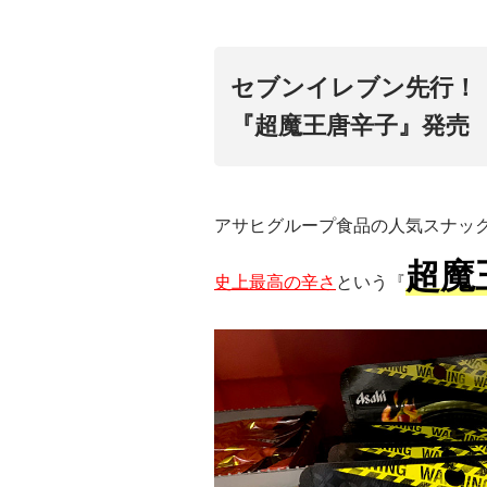
セブンイレブン先行！
『超魔王唐辛子』発売
アサヒグループ食品の人気スナッ
超魔
史上最高の辛さ
という『