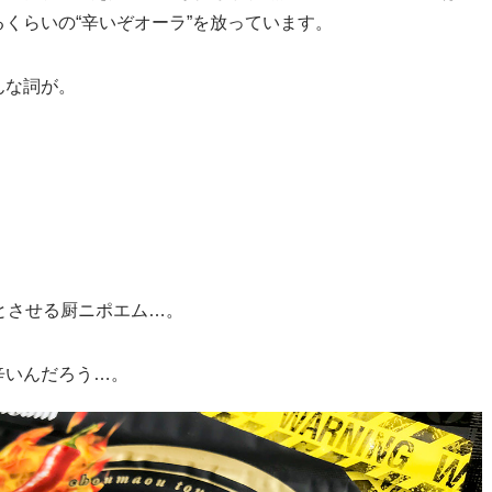
くらいの“辛いぞオーラ”を放っています。
んな詞が。
彿とさせる厨ニポエム…。
辛いんだろう…。