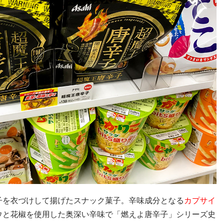
子を衣づけして揚げたスナック菓子。辛味成分となる
カプサイ
ウと花椒を使用した奥深い辛味で「燃えよ唐辛子」シリーズ史