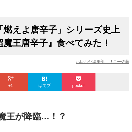
「燃えよ唐辛子」シリーズ史上
超魔王唐辛子』食べてみた！
ハレルヤ編集部 サニー佐藤
+1
はてブ
pocket
魔王が降臨…！？