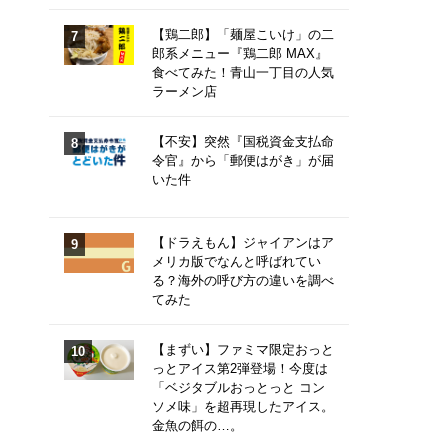
【鶏二郎】「麺屋こいけ」の二
郎系メニュー『鶏二郎 MAX』
食べてみた！青山一丁目の人気
ラーメン店
【不安】突然『国税資金支払命
令官』から「郵便はがき」が届
いた件
【ドラえもん】ジャイアンはア
メリカ版でなんと呼ばれてい
る？海外の呼び方の違いを調べ
てみた
【まずい】ファミマ限定おっと
っとアイス第2弾登場！今度は
「ベジタブルおっとっと コン
ソメ味」を超再現したアイス。
金魚の餌の…。