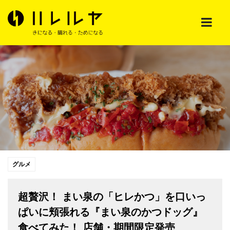
グルメ
超贅沢！ まい泉の「ヒレかつ」を口いっ
ぱいに頬張れる『まい泉のかつドッグ』
食べてみた！ 店舗・期間限定発売