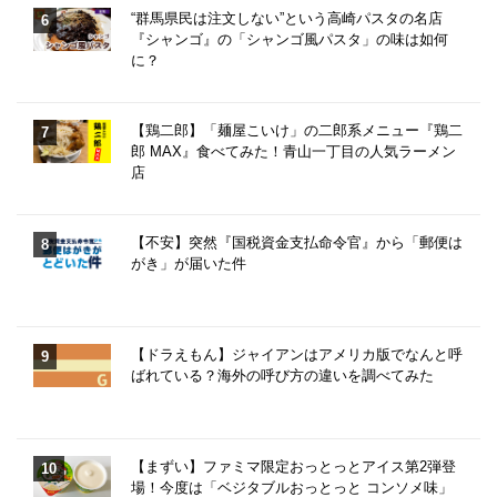
“群馬県民は注文しない”という高崎パスタの名店
『シャンゴ』の「シャンゴ風パスタ」の味は如何
に？
【鶏二郎】「麺屋こいけ」の二郎系メニュー『鶏二
郎 MAX』食べてみた！青山一丁目の人気ラーメン
店
【不安】突然『国税資金支払命令官』から「郵便は
がき」が届いた件
【ドラえもん】ジャイアンはアメリカ版でなんと呼
ばれている？海外の呼び方の違いを調べてみた
【まずい】ファミマ限定おっとっとアイス第2弾登
場！今度は「ベジタブルおっとっと コンソメ味」