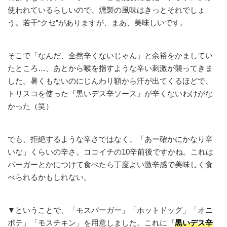
使われているらしいので、燻製の風味はきっとそれでしょ
う。若干“クセ”がありますが、まあ、美味しいです。
そこで「なんだ、全然辛くないじゃん」と余裕をかましてい
たところ…、あとから喉を指すような辛い刺激が襲ってきま
した。暑くもないのにじんわり額から汗が出てくるほどで、
トリスコを使った『黒いデス辛ソース』が辛くないわけがな
かった（笑）
でも、拒絶するような辛さではなく、「あー確かにかなり辛
いな」くらいの辛さ。ココイチの10辛前後ですかね。これは
バーガーとかにつけて食べたら丁度よい激辛感で美味しく食
べられるかもしれない。
▼ということで、「モスバーガー」「ホットドッグ」「オニ
ポテ」「モスチキン」を用意しました。これに『
黒いデス辛