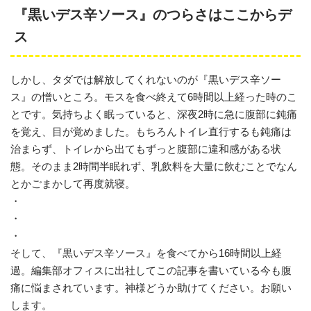
『黒いデス辛ソース』のつらさはここからデ
ス
しかし、タダでは解放してくれないのが『黒いデス辛ソー
ス』の憎いところ。モスを食べ終えて6時間以上経った時のこ
とです。気持ちよく眠っていると、深夜2時に急に腹部に鈍痛
を覚え、目が覚めました。もちろんトイレ直行するも鈍痛は
治まらず、トイレから出てもずっと腹部に違和感がある状
態。そのまま2時間半眠れず、乳飲料を大量に飲むことでなん
とかごまかして再度就寝。
・
・
・
そして、『黒いデス辛ソース』を食べてから16時間以上経
過。編集部オフィスに出社してこの記事を書いている今も腹
痛に悩まされています。神様どうか助けてください。お願い
します。