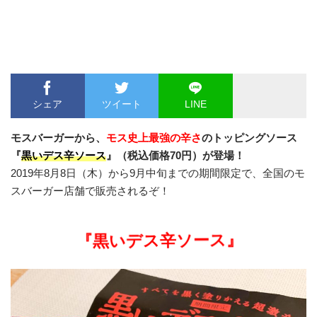
シェア
ツイート
LINE
モスバーガー
から、
モス史上最強の辛さ
のトッピングソース
『
黒いデス辛ソース
』（税込価格70円）が登場！
2019年8月8日（木）から9月中旬までの期間限定で、全国のモ
スバーガー店舗で販売されるぞ！
』
黒いデス辛ソース
『