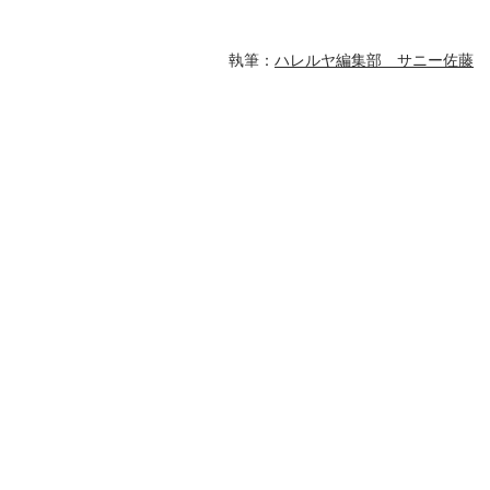
執筆：
ハレルヤ編集部 サニー佐藤