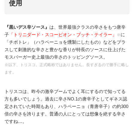
使用
『
黒いデス辛ソース
』
は、世界最強クラスの辛さをもつ唐辛
子
「トリニダード・スコーピオン・ブッチ・テイラー」
に
※
「チポトレ」（ハラペーニョを燻製にしたもの）などをプラ
スして刺激的な辛さと豊かな香りが特長のソースに仕上げた
モスバーガー史上最強の辛さのトッピングソース。
※以下、トリスコ。正式略称ではありません。長すぎるので勝手に略し
ます。
トリスコは、昨今の激辛ブームでよく耳にするので知ってる
方も多いでしょう。過去に辛さNO.1の唐辛子としてギネス認
定されていた時期もあり、ハラペーニョ（青唐辛子）の約300
倍の辛さを誇ります。普通の人にとっては想像を絶する辛さ
ですね…。