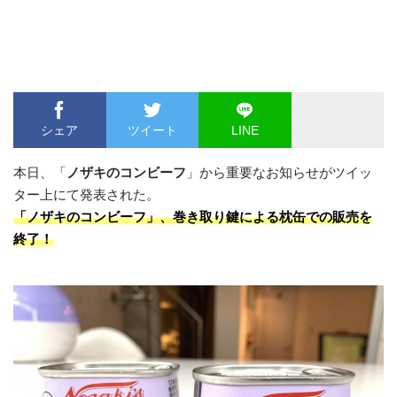
シェア
ツイート
LINE
本日、「
ノザキのコンビーフ
」から重要なお知らせがツイッ
ター上にて発表された。
「ノザキのコンビーフ」、巻き取り鍵による枕缶での販売を
終了！