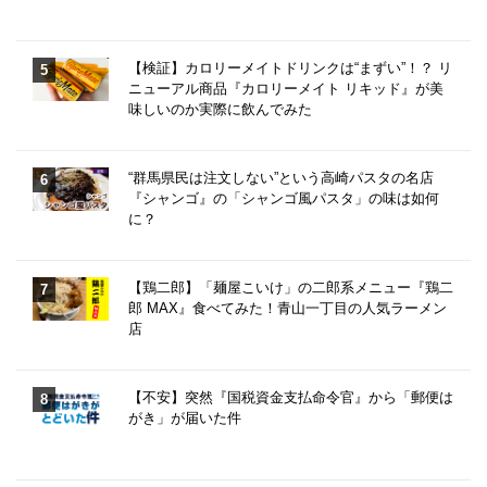
【検証】カロリーメイトドリンクは“まずい”！？ リ
ニューアル商品『カロリーメイト リキッド』が美
味しいのか実際に飲んでみた
“群馬県民は注文しない”という高崎パスタの名店
『シャンゴ』の「シャンゴ風パスタ」の味は如何
に？
【鶏二郎】「麺屋こいけ」の二郎系メニュー『鶏二
郎 MAX』食べてみた！青山一丁目の人気ラーメン
店
【不安】突然『国税資金支払命令官』から「郵便は
がき」が届いた件