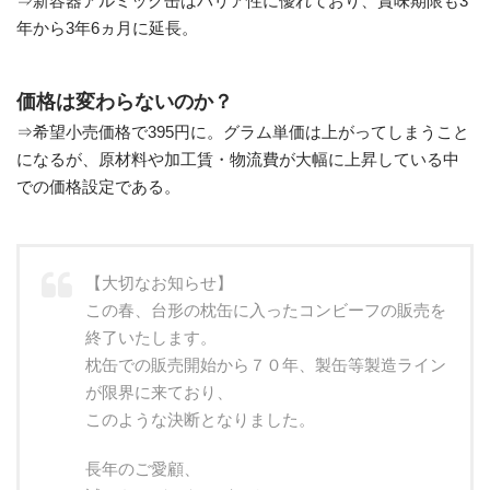
⇒新容器アルミック缶はバリア性に優れており、賞味期限も3
年から3年6ヵ月に延長。
価格は変わらないのか？
⇒希望小売価格で395円に。グラム単価は上がってしまうこと
になるが、原材料や加工賃・物流費が大幅に上昇している中
での価格設定である。
【大切なお知らせ】
この春、台形の枕缶に入ったコンビーフの販売を
終了いたします。
枕缶での販売開始から７０年、製缶等製造ライン
が限界に来ており、
このような決断となりました。
長年のご愛顧、