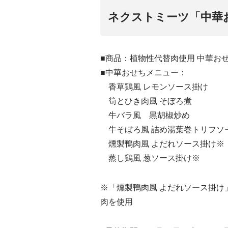
ネクストミーツ「中華
■商品：植物性代替肉使用 中華おせち
■中華おせちメニュー：
香草鶏風 レモンソース掛け
筍とひき肉風 そぼろ煮
牛バラ風 黒胡椒炒め
牛そぼろ風 詰め湯葉巻トリフソ
燻製鴨肉風 よだれソース掛け※
蒸し鶏風 葱ソース掛け※
※「燻製鴨肉風 よだれソース掛け
肉を使用