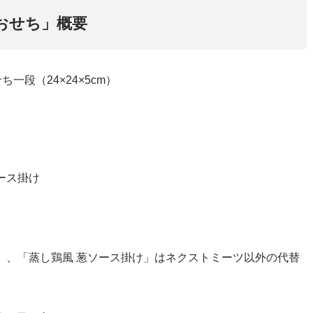
おせち」概要
一段（24×24×5cm）
ース掛け
」、「蒸し鶏風 葱ソース掛け」はネクストミーツ以外の代替