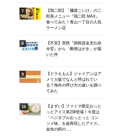
【鶏二郎】「麺屋こいけ」の二
郎系メニュー『鶏二郎 MAX』
食べてみた！青山一丁目の人気
ラーメン店
【不安】突然『国税資金支払命
令官』から「郵便はがき」が届
いた件
【ドラえもん】ジャイアンはア
メリカ版でなんと呼ばれてい
る？海外の呼び方の違いを調べ
てみた
【まずい】ファミマ限定おっと
っとアイス第2弾登場！今度は
「ベジタブルおっとっと コン
ソメ味」を超再現したアイス。
金魚の餌の…。