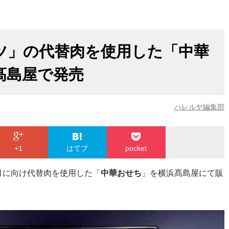
ツ」の代替肉を使用した「中華
髙島屋で発売
ハレルヤ編集部
+1
はてブ
pocket
月に向け代替肉を使用した「
中華おせち
」を横浜髙島屋にて販