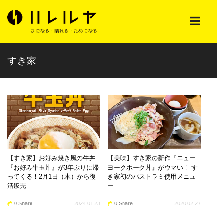
すき家
【すき家】お好み焼き風の牛丼
【美味】すき家の新作『ニュー
『お好み牛玉丼』が3年ぶりに帰
ヨークポーク丼』がウマい！ す
ってくる！2月1日（木）から復
き家初のパストラミ使用メニュ
活販売
ー
0 Share
2024.01.23
0 Share
2020.02.27