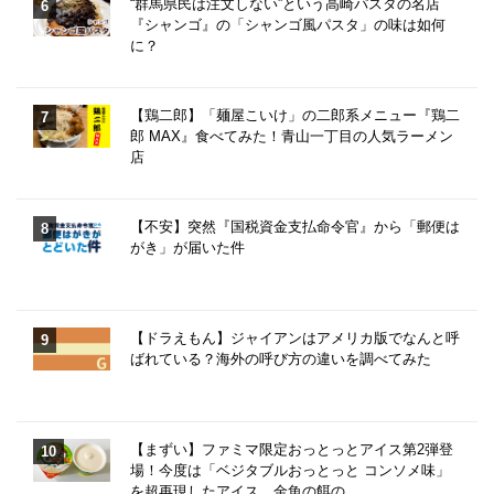
“群馬県民は注文しない”という高崎パスタの名店
『シャンゴ』の「シャンゴ風パスタ」の味は如何
に？
【鶏二郎】「麺屋こいけ」の二郎系メニュー『鶏二
郎 MAX』食べてみた！青山一丁目の人気ラーメン
店
【不安】突然『国税資金支払命令官』から「郵便は
がき」が届いた件
【ドラえもん】ジャイアンはアメリカ版でなんと呼
ばれている？海外の呼び方の違いを調べてみた
【まずい】ファミマ限定おっとっとアイス第2弾登
場！今度は「ベジタブルおっとっと コンソメ味」
を超再現したアイス。金魚の餌の…。