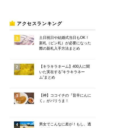
アクセスランキング
土日祝日や結婚式当日もOK！
新札（ピン札）が必要になった
際の新札入手方法まとめ
【キラキラネーム】400人に聞
いた実在する“キラキラネー
ム”まとめ
【神】ココイチの『旨辛にんに
く』がバリうま！
男女でこんなに差が！もし、透