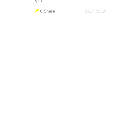
い！
0 Share
2017.09.19