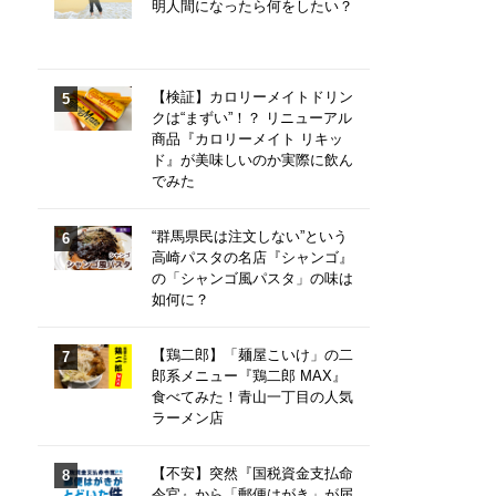
明人間になったら何をしたい？
【検証】カロリーメイトドリン
クは“まずい”！？ リニューアル
商品『カロリーメイト リキッ
ド』が美味しいのか実際に飲ん
でみた
“群馬県民は注文しない”という
高崎パスタの名店『シャンゴ』
の「シャンゴ風パスタ」の味は
如何に？
【鶏二郎】「麺屋こいけ」の二
郎系メニュー『鶏二郎 MAX』
食べてみた！青山一丁目の人気
ラーメン店
【不安】突然『国税資金支払命
令官』から「郵便はがき」が届