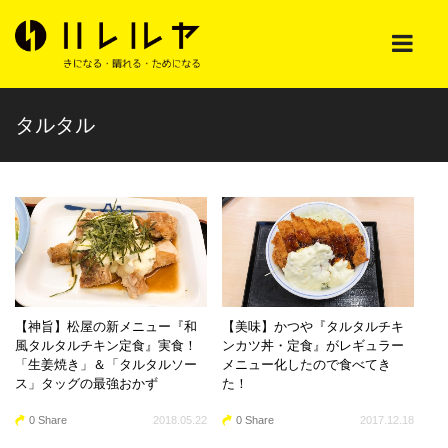
タルタル
【神旨】松屋の新メニュー『和
【美味】かつや『タルタルチキ
風タルタルチキン定食』実食！
ンカツ丼・定食』がレギュラー
「生姜焼き」＆「タルタルソー
メニュー化したので食べてき
ス」タッグの最強おかず
た！
0 Share
2018.05.22
0 Share
2017.12.18