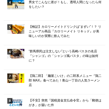
男女でこんなに差が！もし、透明人間になったら何
をしたい？
【検証】カロリーメイトドリンクは“まずい”！？ リ
ニューアル商品『カロリーメイト リキッド』が美
味しいのか実際に飲んでみた
“群馬県民は注文しない”という高崎パスタの名店
『シャンゴ』の「シャンゴ風パスタ」の味は如何
に？
【鶏二郎】「麺屋こいけ」の二郎系メニュー『鶏二
郎 MAX』食べてみた！青山一丁目の人気ラーメン
店
【不安】突然『国税資金支払命令官』から「郵便は
がき」が届いた件