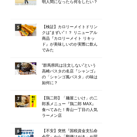
明人間になったら何をしたい？
【検証】カロリーメイトドリン
クは“まずい”！？ リニューアル
商品『カロリーメイト リキッ
ド』が美味しいのか実際に飲ん
でみた
“群馬県民は注文しない”という
高崎パスタの名店『シャンゴ』
の「シャンゴ風パスタ」の味は
如何に？
【鶏二郎】「麺屋こいけ」の二
郎系メニュー『鶏二郎 MAX』
食べてみた！青山一丁目の人気
ラーメン店
【不安】突然『国税資金支払命
令官』から「郵便はがき」が届