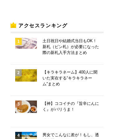
アクセスランキング
土日祝日や結婚式当日もOK！
新札（ピン札）が必要になった
際の新札入手方法まとめ
【キラキラネーム】400人に聞
いた実在する“キラキラネー
ム”まとめ
【神】ココイチの『旨辛にんに
く』がバリうま！
男女でこんなに差が！もし、透