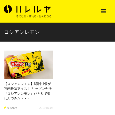
ロシアンレモン
【ロシアンレモン】6個中1個が
強烈酸味アイス！？ セブン先行
『ロシアンレモン』ひとりで楽
しんでみた・・・
0 Share
2019.07.05