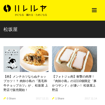
松坂屋
【肉】メンチカツならぬチョッ
【フォトジェ肉】衝撃の肉厚！
プカツ！？ 肉卸小島の『黒毛和
『肉卸小島』の1日10個限定「豚
牛チョップカツ』が 、松坂屋 上
かつサンド」が凄い！ 松坂屋上
野店で販売開始！
野店
0 Share
2017.12.21
1 Share
2017.11.14