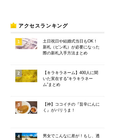
アクセスランキング
土日祝日や結婚式当日もOK！
新札（ピン札）が必要になった
際の新札入手方法まとめ
【キラキラネーム】400人に聞
いた実在する“キラキラネー
ム”まとめ
【神】ココイチの『旨辛にんに
く』がバリうま！
男女でこんなに差が！もし、透