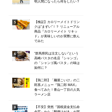
明人間になったら何をしたい？
【検証】カロリーメイトドリン
クは“まずい”！？ リニューアル
商品『カロリーメイト リキッ
ド』が美味しいのか実際に飲ん
でみた
“群馬県民は注文しない”という
高崎パスタの名店『シャンゴ』
の「シャンゴ風パスタ」の味は
如何に？
【鶏二郎】「麺屋こいけ」の二
郎系メニュー『鶏二郎 MAX』
食べてみた！青山一丁目の人気
ラーメン店
【不安】突然『国税資金支払命
令官』から「郵便はがき」が届