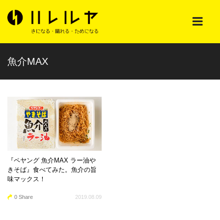
魚介MAX
『ペヤング 魚介MAX ラー油や
きそば』食べてみた。魚介の旨
味マックス！
0 Share
2019.08.09