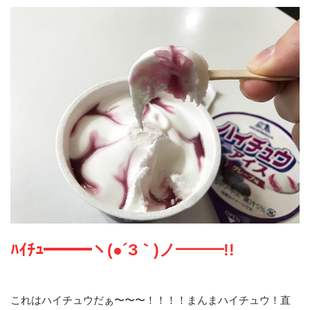
ﾊｲﾁｭ━━━ヽ(●´З｀)ノ━━━!!
これはハイチュウだぁ〜〜〜！！！！まんまハイチュウ！直