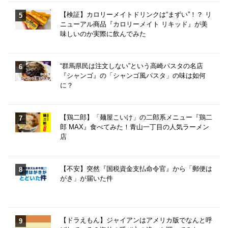
【検証】カロリーメイトドリンクは“まずい”！？ リ
ニューアル商品『カロリーメイト リキッド』が美
味しいのか実際に飲んでみた
“群馬県民は注文しない”という高崎パスタの名店
『シャンゴ』の「シャンゴ風パスタ」の味は如何
に？
【鶏二郎】「麺屋こいけ」の二郎系メニュー『鶏二
郎 MAX』食べてみた！青山一丁目の人気ラーメン
店
【不安】突然『国税資金支払命令官』から「郵便は
がき」が届いた件
【ドラえもん】ジャイアンはアメリカ版でなんと呼