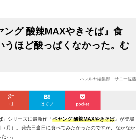
ング 酸辣MAXやきそば』食
いうほど酸っぱくなかった。む
ハレルヤ編集部 サニー佐藤
+1
はてブ
pocket
ば
」シリーズに最新作『
ペヤング 酸辣MAXやきそば
』が登場
10日（月）。発売日当日に食べてみたかったのですが、なかなか
した…。