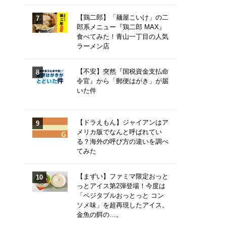
【鶏二郎】「麺屋こいけ」の二
郎系メニュー『鶏二郎 MAX』
食べてみた！青山一丁目の人気
ラーメン店
【不安】突然『国税資金支払命
令官』から「郵便はがき」が届
いた件
【ドラえもん】ジャイアンはア
メリカ版でなんと呼ばれてい
る？海外の呼び方の違いを調べ
てみた
【まずい】ファミマ限定おっと
っとアイス第2弾登場！今度は
「ベジタブルおっとっと コン
ソメ味」を超再現したアイス。
金魚の餌の…。