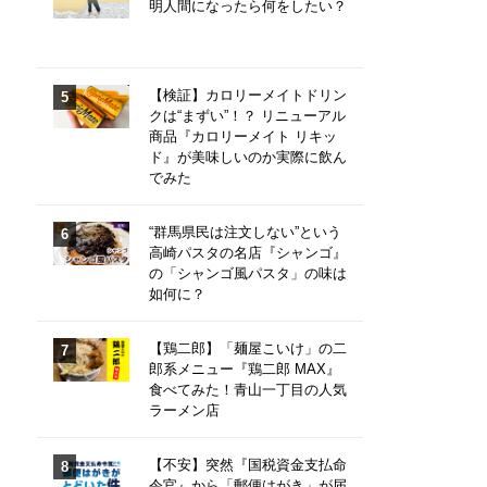
明人間になったら何をしたい？
【検証】カロリーメイトドリン
クは“まずい”！？ リニューアル
商品『カロリーメイト リキッ
ド』が美味しいのか実際に飲ん
でみた
“群馬県民は注文しない”という
高崎パスタの名店『シャンゴ』
の「シャンゴ風パスタ」の味は
如何に？
【鶏二郎】「麺屋こいけ」の二
郎系メニュー『鶏二郎 MAX』
食べてみた！青山一丁目の人気
ラーメン店
【不安】突然『国税資金支払命
令官』から「郵便はがき」が届