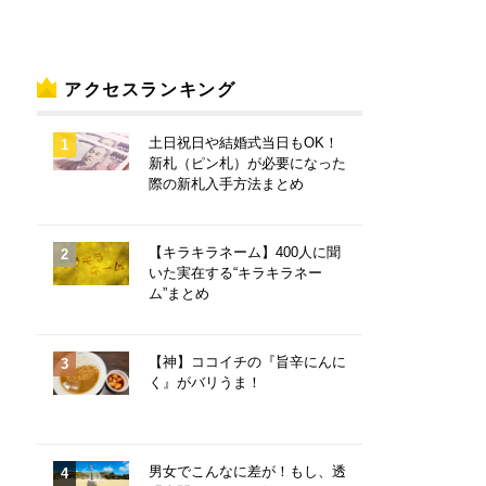
アクセスランキング
土日祝日や結婚式当日もOK！
新札（ピン札）が必要になった
際の新札入手方法まとめ
【キラキラネーム】400人に聞
いた実在する“キラキラネー
ム”まとめ
【神】ココイチの『旨辛にんに
く』がバリうま！
男女でこんなに差が！もし、透