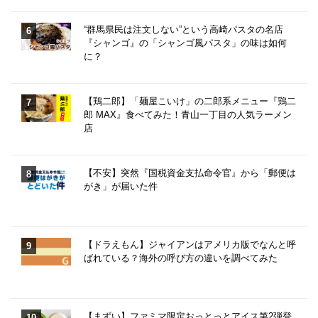
“群馬県民は注文しない”という高崎パスタの名店
『シャンゴ』の「シャンゴ風パスタ」の味は如何
に？
【鶏二郎】「麺屋こいけ」の二郎系メニュー『鶏二
郎 MAX』食べてみた！青山一丁目の人気ラーメン
店
【不安】突然『国税資金支払命令官』から「郵便は
がき」が届いた件
【ドラえもん】ジャイアンはアメリカ版でなんと呼
ばれている？海外の呼び方の違いを調べてみた
【まずい】ファミマ限定おっとっとアイス第2弾登