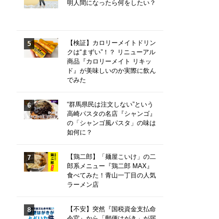
明人間になったら何をしたい？
【検証】カロリーメイトドリン
クは“まずい”！？ リニューアル
商品『カロリーメイト リキッ
ド』が美味しいのか実際に飲ん
でみた
“群馬県民は注文しない”という
高崎パスタの名店『シャンゴ』
の「シャンゴ風パスタ」の味は
如何に？
【鶏二郎】「麺屋こいけ」の二
郎系メニュー『鶏二郎 MAX』
食べてみた！青山一丁目の人気
ラーメン店
【不安】突然『国税資金支払命
令官』から「郵便はがき」が届