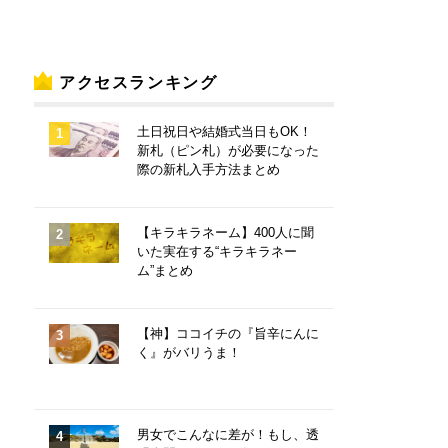
アクセスランキング
土日祝日や結婚式当日もOK！
新札（ピン札）が必要になった
際の新札入手方法まとめ
【キラキラネーム】400人に聞
いた実在する“キラキラネー
ム”まとめ
【神】ココイチの『旨辛にんに
く』がバリうま！
男女でこんなに差が！もし、透