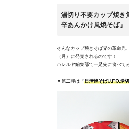
湯切り不要カップ焼き第
辛あんかけ風焼そば』
そんなカップ焼きそば界の革命児、「
（月）に発売されるのです！
ハレルヤ編集部で一足先に食べて
▼第二弾は『
日清焼そばU.F.O.