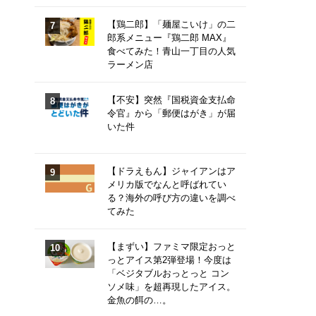
【鶏二郎】「麺屋こいけ」の二
郎系メニュー『鶏二郎 MAX』
食べてみた！青山一丁目の人気
ラーメン店
【不安】突然『国税資金支払命
令官』から「郵便はがき」が届
いた件
【ドラえもん】ジャイアンはア
メリカ版でなんと呼ばれてい
る？海外の呼び方の違いを調べ
てみた
【まずい】ファミマ限定おっと
っとアイス第2弾登場！今度は
「ベジタブルおっとっと コン
ソメ味」を超再現したアイス。
金魚の餌の…。