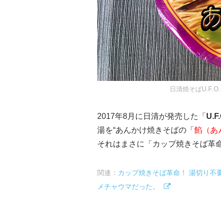
日清焼そばU.F.O
2017年8月に日清が発売した「
U.
湯を“あんかけ焼きそばの「
餡（あ
それはまさに「カップ焼きそば革命
関連：
カップ焼きそば革命！ 湯切り不要
メチャウマだった。