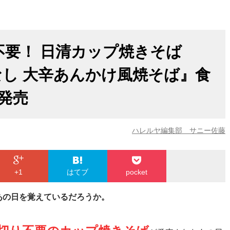
不要！ 日清カップ焼きそば
りなし 大辛あんかけ風焼そば』食
新発売
ハレルヤ編集部 サニー佐藤
+1
はてブ
pocket
あの日を覚えているだろうか。