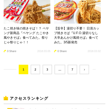
たこ焼き味の焼きそば！？ ペヤ
【旨辛】湯切り不要！ 日清カッ
ング新商品『ペヤング たこやき
プ焼きそば『U.F.O.湯切りなし
風やきそば』食べてみた。祭り
大辛あんかけ風焼そば』食べて
じゃ祭りじゃ！！
みた。3/5新発売
0 Share
2018.03.05
0 Share
2018.03.02
1
2
3
…
7
アクセスランキング