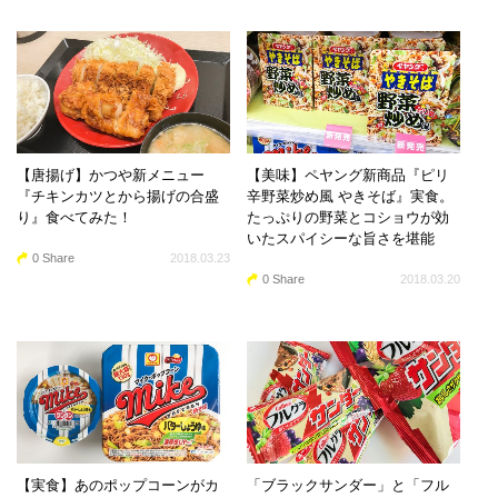
【唐揚げ】かつや新メニュー
【美味】ペヤング新商品『ピリ
『チキンカツとから揚げの合盛
辛野菜炒め風 やきそば』実食。
り』食べてみた！
たっぷりの野菜とコショウが効
いたスパイシーな旨さを堪能
0 Share
2018.03.23
0 Share
2018.03.20
【実食】あのポップコーンがカ
「ブラックサンダー」と「フル