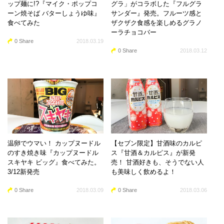
ップ麺に!?『マイク・ポップコ
グラ」がコラボした『フルグラ
ーン焼そば バターしょうゆ味』
サンダー』発売。フルーツ感と
食べてみた
ザクザク食感を楽しめるグラノ
ーラチョコバー
0 Share
2018.03.19
0 Share
2018.03.12
温卵でウマい！ カップヌードル
【セブン限定】甘酒味のカルピ
のすき焼き味『カップヌードル
ス『甘酒＆カルピス』が新発
スキヤキ ビッグ』食べてみた。
売！ 甘酒好きも、そうでない人
3/12新発売
も美味しく飲めるよ！
0 Share
2018.03.09
0 Share
2018.03.06