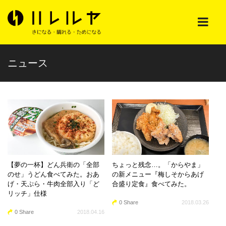
ニュース
【夢の一杯】どん兵衛の「全部
ちょっと残念…。「からやま」
のせ」うどん食べてみた。おあ
の新メニュー『梅しそからあげ
げ・天ぷら・牛肉全部入り「ど
合盛り定食』食べてみた。
リッチ」仕様
0 Share
2018.03.26
0 Share
2018.04.16